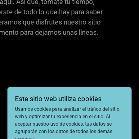
quí. Así que, tómate tu tiempo,
érate de todo lo que hay para saber
ramos que disfrutes nuestro sitio
ento para dejarnos unas líneas.
Este sitio web utiliza cookies
Con tecnología de
Usamos cookies para analizar el tráfico del sitio
web y optimizar tu experiencia en el sitio. Al
aceptar nuestro uso de cookies, tus datos se
agruparán con los datos de todos los demás
usuarios.